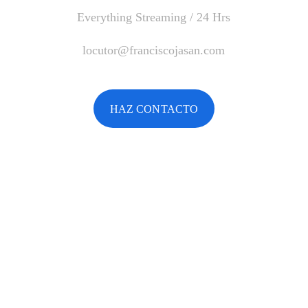
Everything Streaming / 24 Hrs
locutor@franciscojasan.com
HAZ CONTACTO
★★★★★
Top rated by 300+ clients